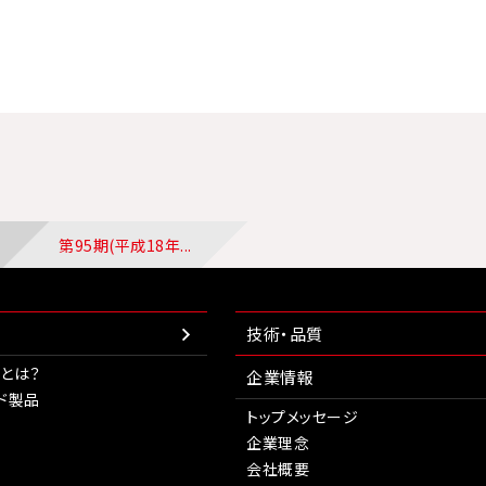
第95期(平成18年...
技術・品質
とは？
企業情報
ド製品
トップメッセージ
企業理念
会社概要