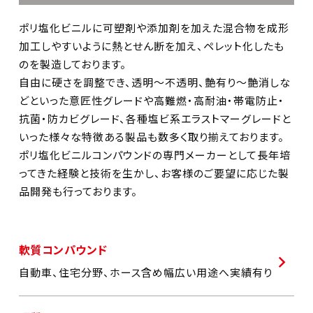
ポリ塩化ビニルに可塑剤や添加剤を加えた混合物を成形
加工しやすいように熱とせん断を加え、ペレット化したも
のを製造しております。
自由に硬さを調整でき、透明～不透明、艶有り～艶消しな
どといった意匠性グレードや高難燃・高耐油・帯電防止・
抗菌・防カビグレード、各種塩ビ系エラストマーグレードと
いった様々な特徴ある製品も数多く取り揃えております。
ポリ塩化ビニルコンパウンドの専門メーカーとして長年培
ってきた経験と技術を生かし、お客様のご要望に応じた製
品開発も行っております。
軟質コンパウンド
自動車、住宅分野、ホース含め幅広い用途へ実績有り