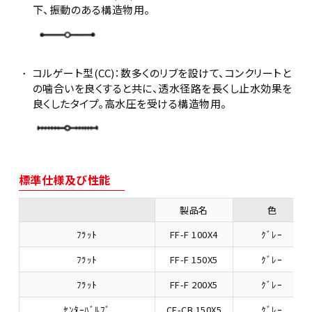
下、振動のある構造物用。
コルゲート型(CC)：数多くのリブを設けて、コンクリートと
の噛合いを良くすると共に、透水径路を長くし止水効果を
良くしたタイプ。高水圧を受ける構造物用。
標準仕様及び性能
製品名
色
ﾌﾗｯﾄ
FF-F 100X4
ｸﾞﾚｰ
ﾌﾗｯﾄ
FF-F 150X5
ｸﾞﾚｰ
ﾌﾗｯﾄ
FF-F 200X5
ｸﾞﾚｰ
ｾﾝﾀｰﾊﾞﾙﾌﾞ
CF-CB 150X5
ｸﾞﾚｰ