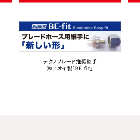
テクノブレード推奨継手
㈱アオイ製「BE-fit」