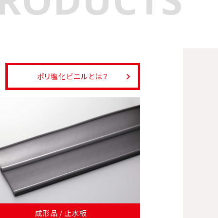
ポリ塩化ビニルとは？
成形品 / 止水板